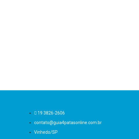
DIC
A rel
9 de 
19 3826-2606
contato@guia4patasonline.com.br
Vinhedo/SP