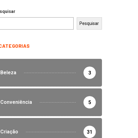
squisar
Pesquisar
CATEGORIAS
Beleza
3
Conveniência
5
Criação
31