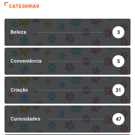
CATEGORIAS
Beleza
3
Conveniência
5
Criação
31
Curiosidades
47