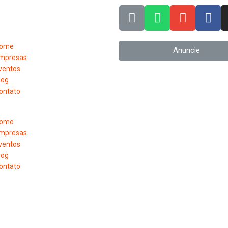
ome
Anuncie
mpresas
ventos
log
ontato
ome
mpresas
ventos
log
ontato