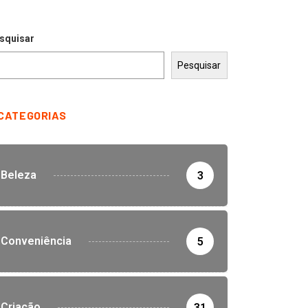
squisar
Pesquisar
CATEGORIAS
Beleza
3
Conveniência
5
Criação
31