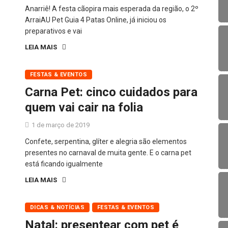
Anarriê! A festa cãopira mais esperada da região, o 2º
ArraiAU Pet Guia 4 Patas Online, já iniciou os
preparativos e vai
LEIA MAIS
FESTAS & EVENTOS
Carna Pet: cinco cuidados para
quem vai cair na folia
1 de março de 2019
Confete, serpentina, glíter e alegria são elementos
presentes no carnaval de muita gente. E o carna pet
está ficando igualmente
LEIA MAIS
DICAS & NOTÍCIAS
FESTAS & EVENTOS
Natal: presentear com pet é