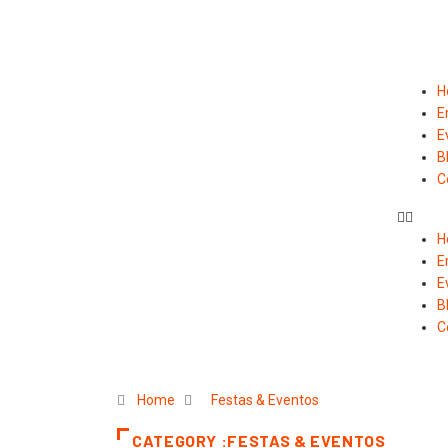
H
E
E
B
C
H
E
E
B
C
Home
Festas & Eventos
CATEGORY :FESTAS & EVENTOS