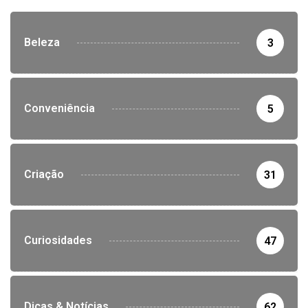
Beleza
3
Conveniência
5
Criação
31
Curiosidades
47
Dicas & Notícias
62