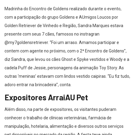
Madrinha do Encontro de Goldens realizado durante o evento,
com a participação do grupo Goldens e AUmigos Loucos por
Golden Retriever de Vinhedo e Região, Sandra Marques estava
presente com seus 7 cães, famosos no instragran
@my7goldensretriever. “Foi um arraso. Amamos participar e
contem com agente no próximo, com o 2ª Encontro de Goldens”,
diz Sandra, que levou os cães Ghost e Spyke vestidos e Woody e a
cadela Puff de Jessie, personagens da animação Toy Story. As
outras ‘meninas’ estavam com lindos vestido caipiras. “Eu fiz tudo,
adoro entrar na brincadeira”, conta.
Expositores ArraiAU Pet
Além disso, na parte de expositores, os visitantes puderam
conhecer o trabalho de clínicas veterinárias, farmácia de
manipulação, hotelaria, alimentação e diversos outros serviços
pet disponíveis no mercado da região. A festa teve ainda