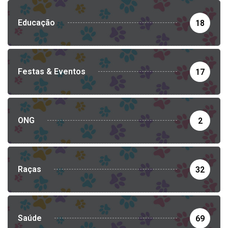
Educação
18
Festas & Eventos
17
ONG
2
Raças
32
Saúde
69