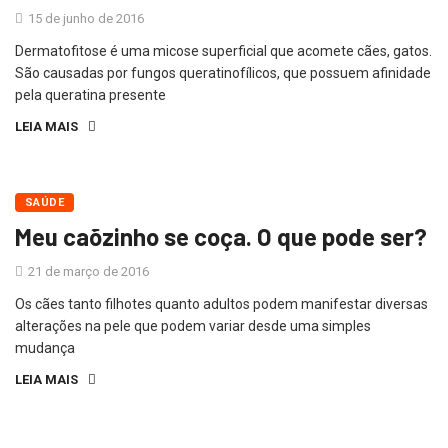
15 de junho de 2016
Dermatofitose é uma micose superficial que acomete cães, gatos.
São causadas por fungos queratinofílicos, que possuem afinidade
pela queratina presente
LEIA MAIS
SAÚDE
Meu caõzinho se coça. O que pode ser?
21 de março de 2016
Os cães tanto filhotes quanto adultos podem manifestar diversas
alterações na pele que podem variar desde uma simples
mudança
LEIA MAIS