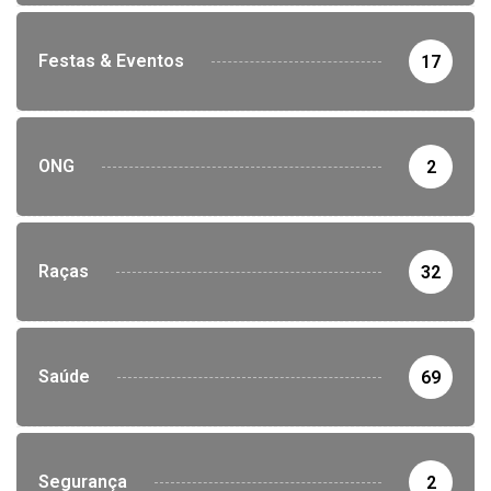
Festas & Eventos
17
ONG
2
Raças
32
Saúde
69
Segurança
2