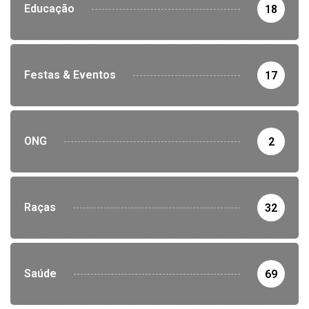
Educação
18
Festas & Eventos
17
ONG
2
Raças
32
Saúde
69