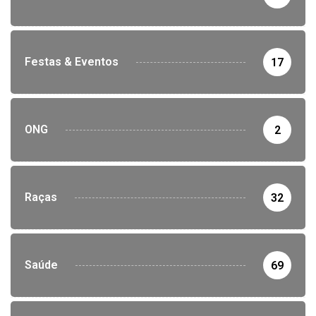
Festas & Eventos
17
ONG
2
Raças
32
Saúde
69