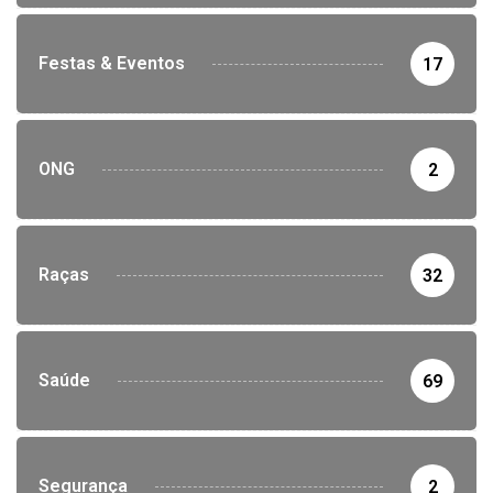
Festas & Eventos
17
ONG
2
Raças
32
Saúde
69
Segurança
2