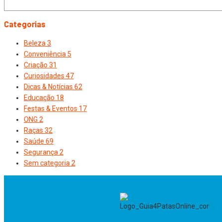
Categorias
Beleza
3
Conveniência
5
Criação
31
Curiosidades
47
Dicas & Notícias
62
Educação
18
Festas & Eventos
17
ONG
2
Raças
32
Saúde
69
Segurança
2
Sem categoria
2