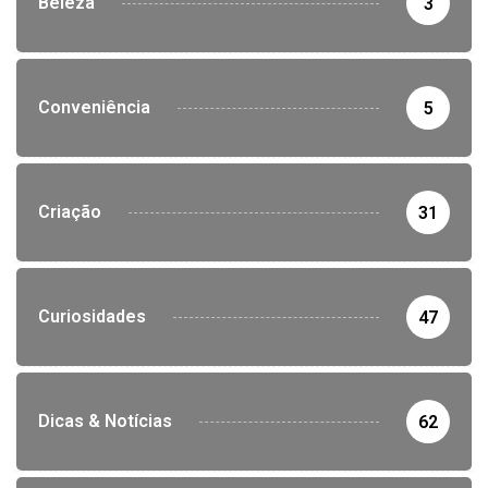
Beleza
3
Conveniência
5
Criação
31
Curiosidades
47
Dicas & Notícias
62