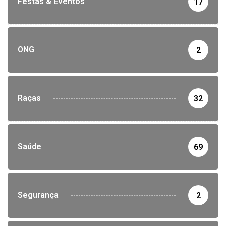
Festas & Eventos
17
ONG
2
Raças
32
Saúde
69
Segurança
2