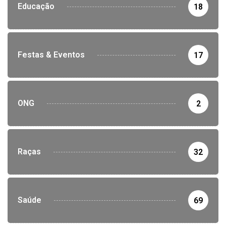
Educação
18
Festas & Eventos
17
ONG
2
Raças
32
Saúde
69