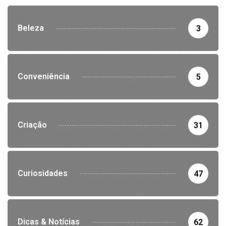
Beleza
3
Conveniência
5
Criação
31
Curiosidades
47
Dicas & Notícias
62