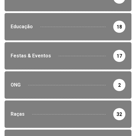
Educação
18
Festas & Eventos
17
ONG
2
Raças
32