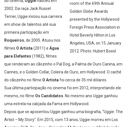
do cinema,
Uggie
nasceu em
2002. Da raça Jack Russel
Terrier, Uggie iniciou sua carreira
em show de talentos até sua
primeira participação em
Roqueiros
, de 2005. Atuou nos
filmes
O Artista
(2011) e
Água
para Elefantes
(1982), filmes
que renderam ao cãozinho o Pal Dog, a Palma de Ouro Canina, em
Cannes, e o Golden Collar, Coleira de Ouro, em Hollywood. O cachê
do cãozinho no filme
O Artista
foi cerca de 35 mil dólares.
Sua última participação no cinema foi em 2012, interpretando ele
mesmo, no filme
Os Candidatos
. No mesmo ano Uggie ganhou
uma estrela na calçada da Fama em Hollywood.
Depois que se aposentou Uggie ganhou uma biografia, “Uggie: The
Artist – My Story”. Em 2015, com 13 anos, Uggie morreu em Los