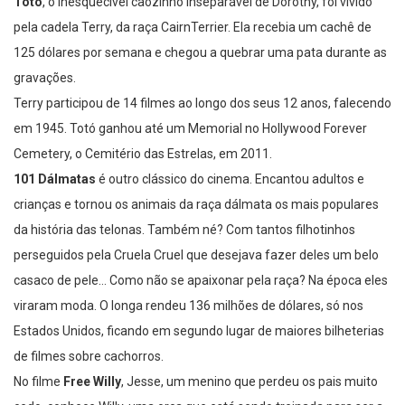
Totó
, o inesquecível cãozinho inseparável de Dorothy, foi vivido
pela cadela Terry, da raça CairnTerrier. Ela recebia um cachê de
125 dólares por semana e chegou a quebrar uma pata durante as
gravações.
Terry participou de 14 filmes ao longo dos seus 12 anos, falecendo
em 1945. Totó ganhou até um Memorial no Hollywood Forever
Cemetery, o Cemitério das Estrelas, em 2011.
101 Dálmatas
é outro clássico do cinema. Encantou adultos e
crianças e tornou os animais da raça dálmata os mais populares
da história das telonas. Também né? Com tantos filhotinhos
perseguidos pela Cruela Cruel que desejava fazer deles um belo
casaco de pele… Como não se apaixonar pela raça? Na época eles
viraram moda. O longa rendeu 136 milhões de dólares, só nos
Estados Unidos, ficando em segundo lugar de maiores bilheterias
de filmes sobre cachorros.
No filme
Free Willy
, Jesse, um menino que perdeu os pais muito