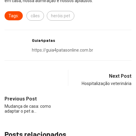
em casa, nossa admiração e nossos aplausos.
Tags:
cães
heróis pet
Guia4patas
https://guia4patasonline.com.br
Next Post
Hospitalização veterinária
Previous Post
Mudança de casa: como
adaptar o pet a…
Posts relacionados