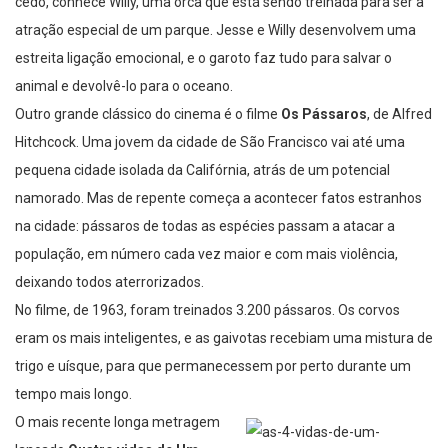
cedo, conhece Willy, uma orca que está sendo treinada para ser a
atração especial de um parque. Jesse e Willy desenvolvem uma
estreita ligação emocional, e o garoto faz tudo para salvar o
animal e devolvê-lo para o oceano.
Outro grande clássico do cinema é o filme
Os Pássaros
, de Alfred
Hitchcock. Uma jovem da cidade de São Francisco vai até uma
pequena cidade isolada da Califórnia, atrás de um potencial
namorado. Mas de repente começa a acontecer fatos estranhos
na cidade: pássaros de todas as espécies passam a atacar a
população, em número cada vez maior e com mais violência,
deixando todos aterrorizados.
No filme, de 1963, foram treinados 3.200 pássaros. Os corvos
eram os mais inteligentes, e as gaivotas recebiam uma mistura de
trigo e uísque, para que permanecessem por perto durante um
tempo mais longo.
O mais recente longa metragem